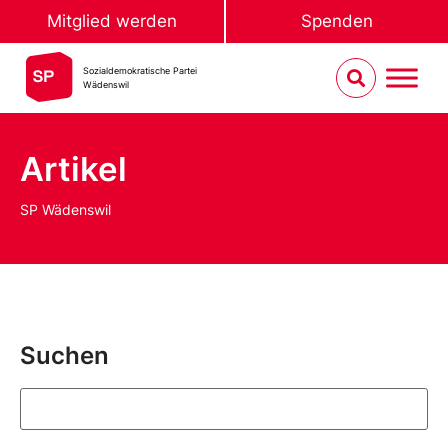
Mitglied werden
Spenden
Sozialdemokratische Partei
Wädenswil
Artikel
SP Wädenswil
Suchen