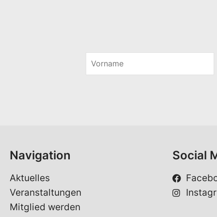
V
o
r
n
a
m
e
*
Navigation
Social 
Aktuelles
Faceb
Veranstaltungen
Instag
Mitglied werden