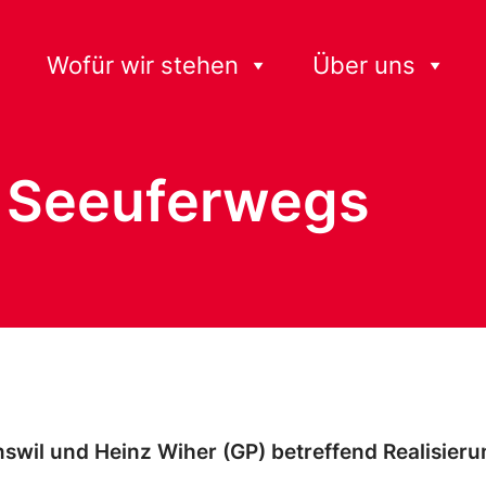
Wofür wir stehen
Über uns
s Seeuferwegs
swil und Heinz Wiher (GP) betreffend Realisier