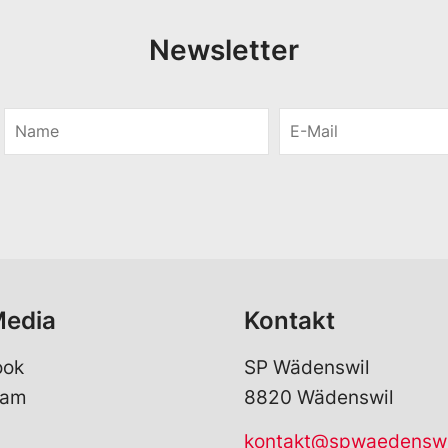
Newsletter
N
E
a
-
m
M
e
a
*
i
l
*
Media
Kontakt
ook
SP Wädenswil
ram
8820 Wädenswil
kontakt@spwaedenswi