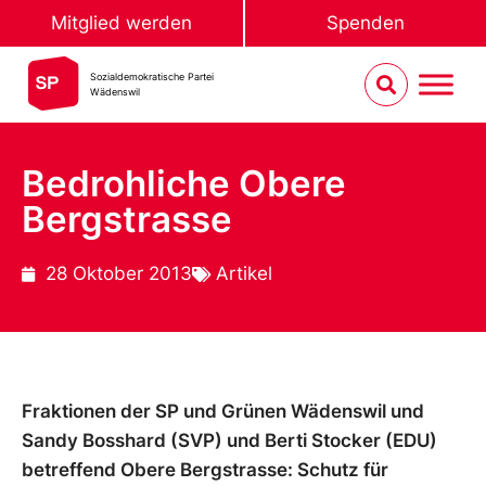
Mitglied werden
Spenden
Sozialdemokratische Partei
Wädenswil
Bedrohliche Obere
Bergstrasse
28 Oktober 2013
Artikel
Fraktionen der SP und Grünen Wädenswil und
Sandy Bosshard (SVP) und Berti Stocker (EDU)
betreffend Obere Bergstrasse: Schutz für