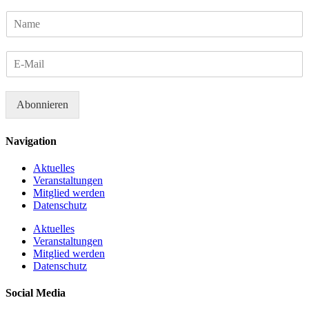
r
N
n
a
a
m
m
E
e
e
-
*
*
M
a
Abonnieren
i
l
*
Navigation
Aktuelles
Veranstaltungen
Mitglied werden
Datenschutz
Aktuelles
Veranstaltungen
Mitglied werden
Datenschutz
Social Media