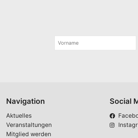
V
o
r
n
a
m
e
*
Navigation
Social 
Aktuelles
Faceb
Veranstaltungen
Instag
Mitglied werden