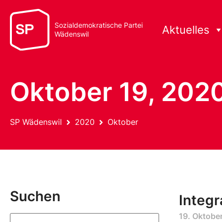
Sozialdemokratische Partei
Aktuelles
Wädenswil
Oktober 19, 202
SP Wädenswil
2020
Oktober
Suchen
Integr
19. Oktobe