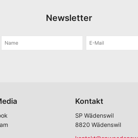
Newsletter
N
E
a
-
m
M
e
a
*
i
l
*
Media
Kontakt
ook
SP Wädenswil
ram
8820 Wädenswil