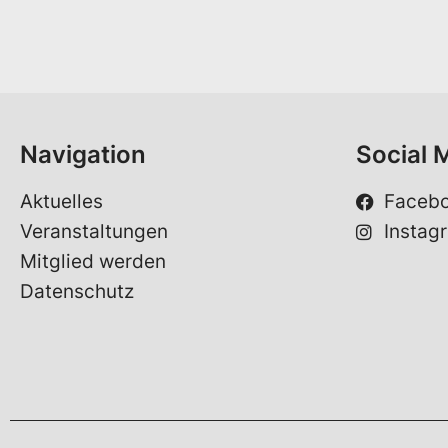
n
a
m
e
*
Navigation
Social 
Aktuelles
Faceb
Veranstaltungen
Instag
Mitglied werden
Datenschutz