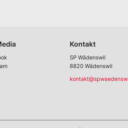
e
a
*
i
l
*
Media
Kontakt
ook
SP Wädenswil
ram
8820 Wädenswil
kontakt@spwaedenswi