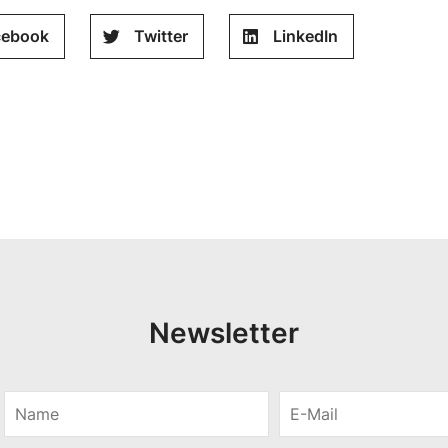
cebook
Twitter
LinkedIn
Newsletter
N
E
a
-
m
M