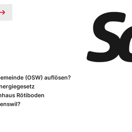
gemeinde (OSW) auflösen?
nergiegesetz
nhaus Rötiboden
denswil?