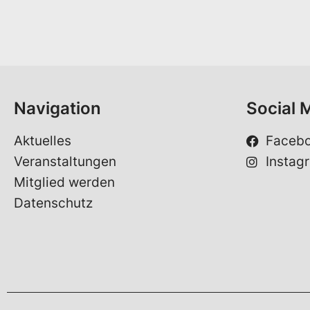
n
a
m
e
*
Navigation
Social 
Aktuelles
Faceb
Veranstaltungen
Instag
Mitglied werden
Datenschutz