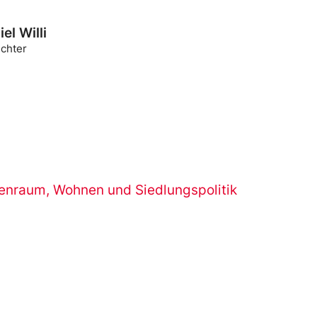
el Willi
ichter
senraum
,
Wohnen und Siedlungspolitik