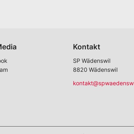
e
a
*
i
l
*
Media
Kontakt
ook
SP Wädenswil
ram
8820 Wädenswil
kontakt@spwaedenswi