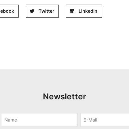
cebook
Twitter
LinkedIn
Newsletter
N
E
a
-
m
M