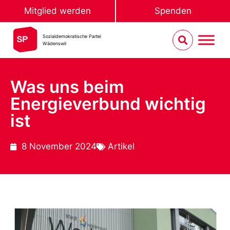
Mitglied werden
Spenden
Sozialdemokratische Partei
Wädenswil
Was uns beim
Energieverbund wichtig
ist
8 November 2024
Artikel