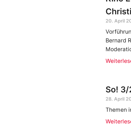
Christ
20. April 2
Vorführun
Bernard 
Moderatio
Weiterles
So! 3/
28. April 2
Themen i
Weiterles