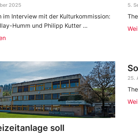
ber 2025
5. 
 im Interview mit der Kulturkommission:
The
llay-Humm und Philipp Kutter
Wei
en
So
25. 
The
Wei
eizeitanlage soll