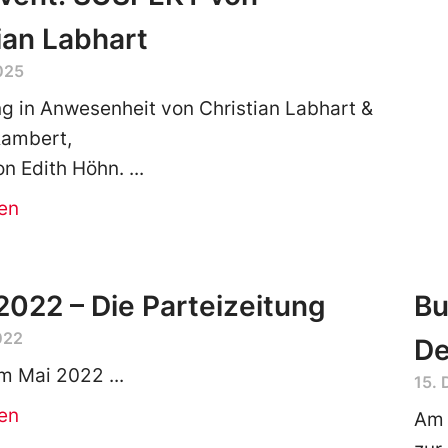
ian Labhart
025
g in Anwesenheit von Christian Labhart &
Rambert,
n Edith Höhn.
en
2022 – Die Parteizeitung
Bu
022
D
m Mai 2022
15.
en
Am 