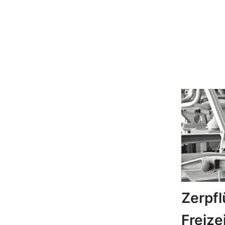
Zerpfl
Freize