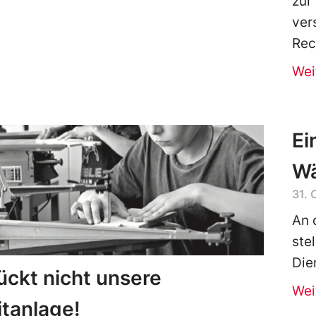
zur
ver
Rec
Wei
Ei
Wä
31. 
An 
ste
Die
ückt nicht unsere
Wei
itanlage!