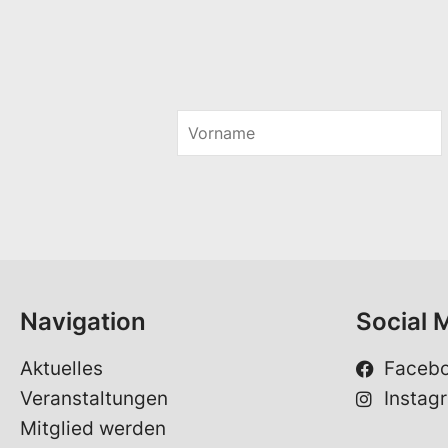
V
o
r
n
a
m
e
*
Navigation
Social 
Aktuelles
Faceb
Veranstaltungen
Instag
Mitglied werden