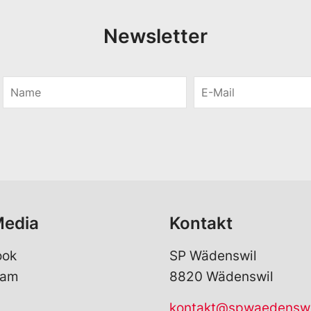
Newsletter
N
E
a
-
m
M
e
a
*
i
l
*
Media
Kontakt
ook
SP Wädenswil
ram
8820 Wädenswil
kontakt@spwaedenswi