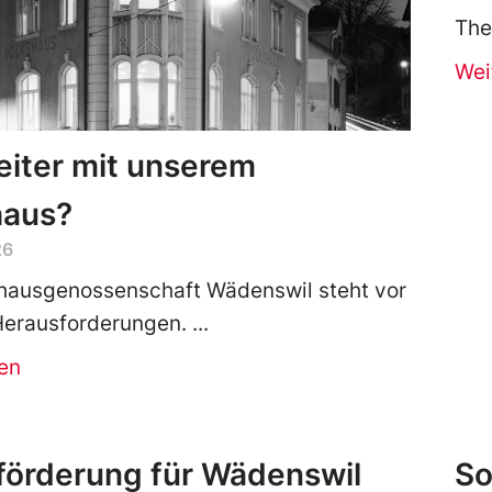
The
Wei
iter mit unserem
haus?
26
shausgenossenschaft Wädenswil steht vor
Herausforderungen.
en
förderung für Wädenswil
So