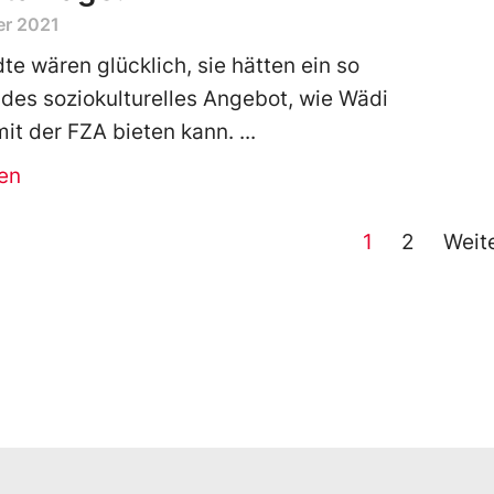
er 2021
dte wären glücklich, sie hätten ein so
es soziokulturelles Angebot, wie Wädi
 mit der FZA bieten kann.
en
1
2
Weit