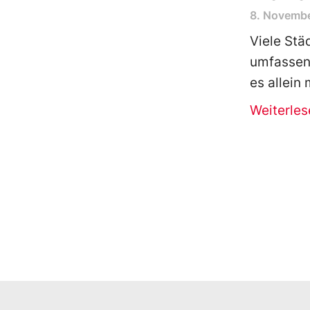
8. Novemb
Viele Stä
umfassend
es allein
Weiterles