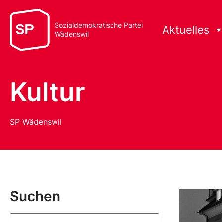
Sozialdemokratische Partei
Aktuelles
Wädenswil
Kultur
SP Wädenswil
Suchen