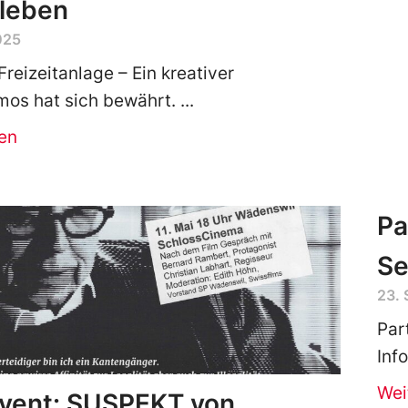
rleben
025
Freizeitanlage – Ein kreativer
os hat sich bewährt.
en
Pa
Se
23.
Par
Inf
Wei
Event: SUSPEKT von