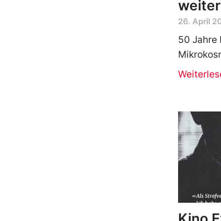
weite
26. April 2
50 Jahre 
Mikrokosm
Weiterles
Kino 