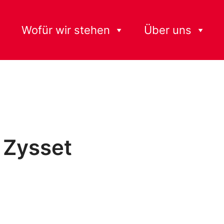
Wofür wir stehen
Über uns
 Zysset