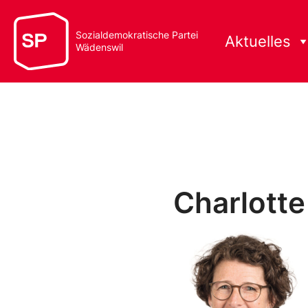
Sozialdemokratische Partei
Aktuelles
Wädenswil
Charlotte