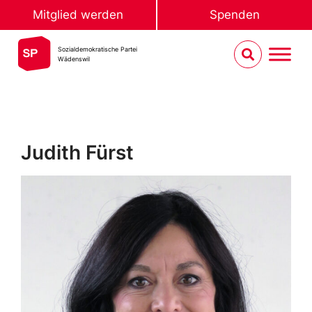
Mitglied werden
Spenden
Sozialdemokratische Partei
Wädenswil
Judith Fürst