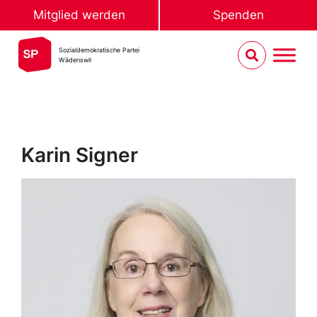
Mitglied werden
Spenden
Sozialdemokratische Partei
Wädenswil
Karin Signer