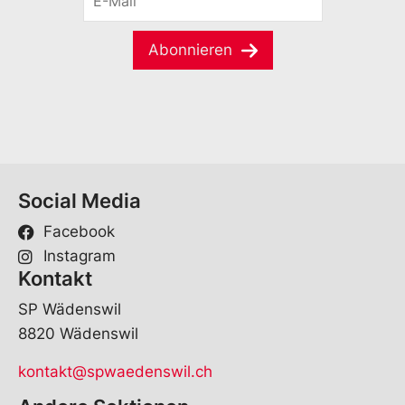
-
*
*
M
a
Abonnieren
i
l
*
Social Media
Facebook
Instagram
Kontakt
SP Wädenswil
8820 Wädenswil
kontakt@spwaedenswil.ch